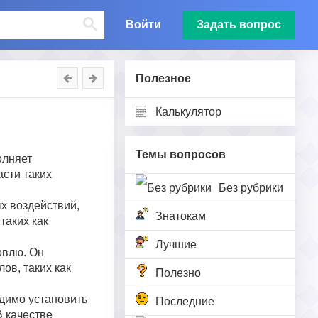
Войти
Задать вопрос
Полезное
Калькулятор
Темы вопросов
олняет
сти таких
Без рубрики
х воздействий,
Знатокам
таких как
Лучшие
овлю. Он
ов, таких как
Полезно
димо установить
Последние
В качестве