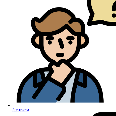
Знатокам